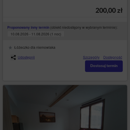
pliki cookies (tzw. „
”);
ciasteczka
poprzez gromadzenie logów serwera www przez
200,00 zł
operatora hostingowego Sklepu internetowego
(konieczne do poprawnego działania serwisu).
(obiekt niedostępny w wybranym terminie):
Proponowany inny termin
Pliki cookies stanowią dane informatyczne, w
szczególności pliki tekstowe, które są przechowywane
10.08.2026 - 11.08.2026 (1 noc)
w urządzeniu końcowym Gościa/Użytkownika Serwisu
i przeznaczone są do korzystania ze strony Serwisu.
Łóżeczko dla niemowlaka
Cookies zazwyczaj zawierają nazwę strony
internetowej, z której pochodzą, czas przechowywania
Udostępnij
Szczegóły
Dostępność
ich na urządzeniu końcowym oraz unikalny numer.
Serwis korzysta z plików cookies wyłącznie po
Dostosuj termin
wyrażeniu przez Gościa/Użytkownika Serwisu
uprzedniej zgody w tym zakresie. Wyrażenie zgody na
korzystanie przez Serwis ze wszystkich plików cookies
następuje poprzez kliknięcie przycisku: „Zgadzam się,
chcę przejść do strony” podczas wyświetlania się
komunikatu o korzystaniu z plików cookies przez
Serwis albo poprzez zamknięcie tego komunikatu.
Zgoda, o której mowa w poprzednim punkcie, może
obejmować wyłącznie wybrane pliki cookies. W takim
przypadku Gość/Użytkownik Serwisu powinien
skorzystać z opcji: „Ustawienia plików cookies”,
dostępnej w komunikacie o korzystaniu z plików