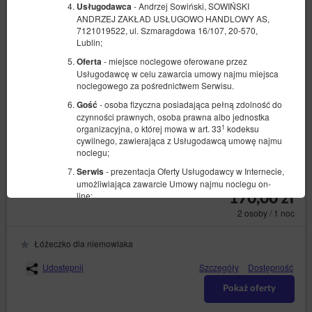
- Andrzej Sowiński, SOWIŃSKI
Usługodawca
ANDRZEJ ZAKŁAD USŁUGOWO HANDLOWY AS,
7121019522, ul. Szmaragdowa 16/107, 20-570,
Lublin;
- miejsce noclegowe oferowane przez
Oferta
Usługodawcę w celu zawarcia umowy najmu miejsca
noclegowego za pośrednictwem Serwisu.
- osoba fizyczna posiadająca pełną zdolność do
Gość
Duży pokój dwuosobowy
czynności prawnych, osoba prawna albo jednostka
1
organizacyjna, o której mowa w art. 33
kodeksu
Dostępna liczba: 1
cywilnego, zawierająca z Usługodawcą umowę najmu
2
2 osoby
pow. 15,00 m
1 sypialnia
noclegu;
1 sofa rozkładana (Sofa Bed)
- prezentacja Oferty Usługodawcy w Internecie,
Serwis
umożliwiająca zawarcie Umowy najmu noclegu on-
line;
170,00 zł
2 osoby / 1 noc
- informacje, w tym informacje handlowe w
Newsletter
rozumieniu ustawy z dnia 18 lipca 2002r. o
świadczeniu usług drogą elektroniczną (Dz. U. z 2020
Łóżeczko dla niemowlaka
r. poz. 344) pochodzące od Usługodawcy wysyłane do
Gościa/Użytkownika drogą elektroniczną; jego
Udostępnij
Szczegóły
Dostępność
otrzymywanie jest dobrowolne i wymaga zgody
Gościa/Użytkownika.
Pokaż oferty
- zbiór danych przechowywanych w Serwisie
Konto