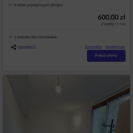
informacje o geolokalizacji, jeżeli
6 łóżek pojedynczych (Single)
Gość/Użytkownik wyraził zgodę na dostęp
usługodawcy do geolokalizacji. Informacja o
600,00 zł
geolokalizacji jest wykorzystywana w celu
2 osoby / 1 noc
dostarczania bardziej dostosowanych ofert
produktów i usług.
Łóżeczko dla niemowlaka
dane osobowe Użytkowników: imię, nazwisko,
adres siedziby, adres korespondencyjny, adres e-
Udostępnij
Szczegóły
Dostępność
mail, numer telefonu, NIP, numer konta
bankowego lub inne dane osobowe, których
Pokaż oferty
podanie jest niezbędne do zrealizowania
zakupu, a których podania w procesie
rezerwacyjnym wymaga Administrator.
Informacje te nie zawierają danych dotyczących
tożsamości Gości/Użytkowników, lecz w połączeniu z
innymi informacjami mogą stanowić dane osobowe i w
związku z tym Administrator obejmuje je pełną
ochroną przysługującą na gruncie RODO.
Dane te są przetwarzane zgodnie z art. 6 ust. 1 lit. b
RODO, w celu realizacji usługi, tj. umowy o
świadczenie usług drogą elektroniczną zgodnie z
Regulaminem oraz zgodnie z art. 6 ust. 1 lit. a RODO,
w związku z wyrażeniem zgody na stosowanie
określonych plików cookies lub innych podobnych