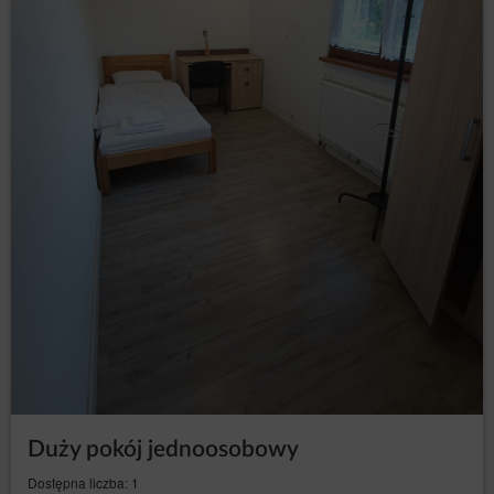
technologii, wyrażonych przez odpowiednie
ustawienia przeglądarki internetowej zgodnie z
Prawem telekomunikacyjnym lub w związku
z wyrażeniem zgody na geolokalizację. Dane są
przetwarzane do czasu zakończenia korzystania przez
Gościa/Użytkownika z Serwisu.
Administrator zobowiązuje się podjąć wszelkie środki
wymagane na mocy art. 32 RODO, tj, uwzględniając
stan wiedzy technicznej, koszt wdrażania oraz
charakter, zakres i cele przetwarzania oraz ryzyko
naruszenia praw lub wolności osób fizycznych o
różnym prawdopodobieństwie wystąpienia i wadze,
Administrator wdraża odpowiednie środki techniczne i
organizacyjne, aby zapewnić stopień bezpieczeństwa
odpowiadający temu ryzyku.
Działania marketingowe administratora
Na stronie Serwisu Administrator danych może zamieszczać
informacje marketingowe o swoich produktach lub
usługach. Wyświetlanie tych treści jest dokonywane przez
Administratora danych zgodnie z art. 6 ust.1 lit. f RODO, tj.
zgodnie z prawnie uzasadnionym interesem Administratora
danych polegającym na publikacji treści związanych ze
Duży pokój jednoosobowy
świadczonymi usługami oraz treści promocyjnych akcji, w
które Administrator danych jest zaangażowany.
Dostępna liczba: 1