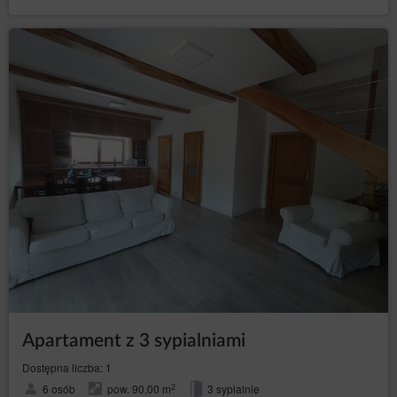
oraz w systemie teleinformatycznym Usługodawcy
dotyczący danego Gościa/Użytkownika oraz
składanych przez niego rezerwacji i zawieranych
umów, z wykorzystaniem którego Gość/Użytkownik
Serwisu może składać zamówienia oraz zawierać
umowy.
- Rozporządzenie Parlamentu Europejskiego i
RODO
Rady (UE) 2016/679 z dnia 27 kwietnia 2016 r. w
sprawie ochrony osób fizycznych w związku z
przetwarzaniem danych osobowych i w sprawie
swobodnego przepływu takich danych oraz uchylenia
dyrektywy 95/46/WE (ogólne rozporządzenie o
ochronie danych).
Cele, podstawy prawne oraz czas przetwarzania danych
W celu realizacji Umowy najmu noclegu na odległość
Usługodawca przetwarza:
informacje dotyczące urządzenia Użytkownika w
celu zapewnienia poprawności działania usług:
adres IP komputera, informacje zawarte w
plikach cookies lub innych podobnych
Apartament z 3 sypialniami
technologiach, dane dotyczące sesji, dane
przeglądarki internetowej, dane dotyczące
Dostępna liczba: 1
urządzenia, dane dotyczące aktywności na
Stronie, w tym na poszczególnych podstronach;
2
6 osób
pow. 90,00 m
3 sypialnie