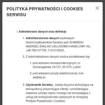
POLITYKA PRYWATNOŚCI I COOKIES
Menu
SERWISU
POCZĄTEK
KONIEC
08
09
SIERPNIA
Administrator danych oraz definicje
SIERPNIA
2026
2026
osobowych
Administratorem danych
Gości/Użytkowników Serwisu jest: SOWIŃSKI
LICZBA OSÓB
ANDRZEJ ZAKŁAD USŁUGOWO HANDLOWY AS,
2
FILTRY
+48 785137729, 7121019522,
Z Administratorem danych można kontaktować się:
pod adresem korespondencyjnym: ul.
Szmaragdowa 16/107, 20-570, Lublin
pod adresem poczty elektronicznej: zuh-
as@wp.pl
- osoba fizyczna wchodząca na
Użytkownik Serwisu
stronę/strony prezentujące Ofertę i umożliwiające
zawarcie umowy najmu noclegu lub korzystająca z
usług lub funkcjonalności opisanych w niniejszej
Polityce Prywatności i Cookies;