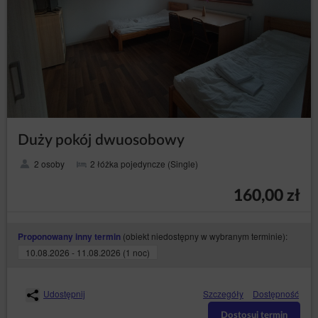
cookies przez Sklep internetowy. Jednocześnie
Administrator danych zastrzega, że wyłączenie
obsługi plików cookies niezbędnych dla procesów
uwierzytelniania, bezpieczeństwa, utrzymania
preferencji Gościa/Użytkownika Serwisu może
utrudnić, a w skrajnych przypadkach może
uniemożliwić korzystanie z Serwisu.
Jeżeli Gość/Użytkownik Serwisu nie wyraża zgody na
korzystanie przez Serwis z plików cookies, może
skorzystać z opcji: „Nie wyrażam zgody”, dostępnej
również w komunikacie o korzystaniu z plików cookies
Duży pokój dwuosobowy
przez Sklep internetowy bądź dokonać zmian w
ustawieniach przeglądarki internetowej, z której
2 osoby
2 łóżka pojedyncze (Single)
aktualnie korzysta (może to jednak spowodować
niepoprawne działanie strony Serwisu).
160,00 zł
W celu zarządzania ustawieniami cookies, należy
wybrać z listy poniżej przeglądarkę internetową/
system i postępować zgodnie z instrukcjami:
(obiekt niedostępny w wybranym terminie):
Proponowany inny termin
Internet Explorer
10.08.2026 - 11.08.2026 (1 noc)
Chrome
Safari
Udostępnij
Szczegóły
Dostępność
Firefox
Dostosuj termin